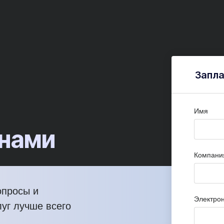
Запла
Имя
 нами
Компани
опросы и
Электрон
луг лучше всего