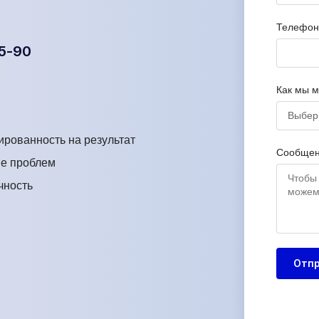
Телефон
25-90
Как мы 
рованность на результат
Сообще
е проблем
чность
Отпр