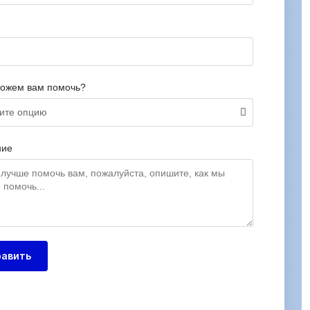
можем вам помочь?
ние
авить