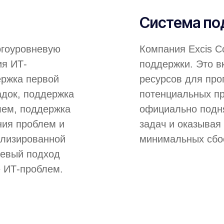
Система п
огоуровневую
Компания Excis C
ия ИТ-
поддержки. Это в
ержка первой
ресурсов для пр
адок, поддержка
потенциальных пр
лем, поддержка
официально подня
ния проблем и
задач и оказыва
ализированной
минимальных сбо
невый подход
 ИТ-проблем.