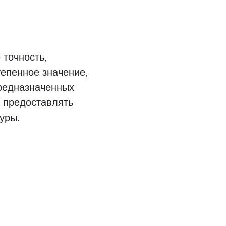
 точность,
епенное значение,
предназначенных
ь предоставлять
уры.