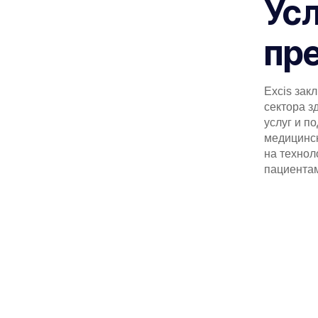
Усл
пр
Excis зак
сектора з
услуг и п
медицинск
на технол
пациента