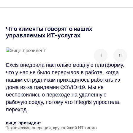
Что клиенты говорят о наших
управляемых ИТ-услугах
Excis внедрила настолько мощную платформу,
Экс
что у нас не было перерывов в работе, когда
ком
нашим сотрудникам приходилось работать из
кли
дома из-за пандемии COVID-19. Мы не
под
беспокоились о переходе на удаленную
кри
рабочую среду, потому что Integris упростила
пос
переход.
обе
под
вице-президент
Технические операции, крупнейший ИТ-гигант
Джо